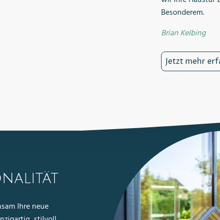
wir Ihre Haustür
Besonderem.
Brian Kelbing
Jetzt mehr er
onalität
nsam Ihre neue
zigartig, stilvoll