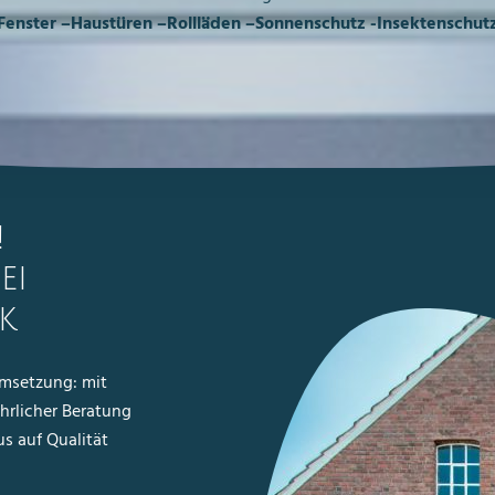
Fenster –Haustüren –Rollläden –Sonnenschutz -Insektenschut
!
ei
k
Umsetzung: mit
hrlicher Beratung
s auf Qualität