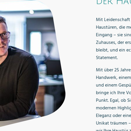
der Ha
Mit Leidenschaft 
Haustüren, die me
Eingang – sie sin
Zuhauses, der ers
bleibt, und ein e
Statement.
Mit über 25 Jahr
Handwerk, einem 
und einem Gespü
bringe ich Ihre V
Punkt. Egal, ob S
modernen Highligh
Eleganz oder ein
Unikat träumen 