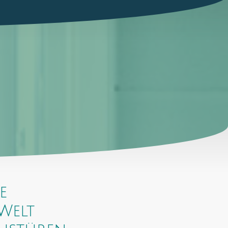
re
Welt