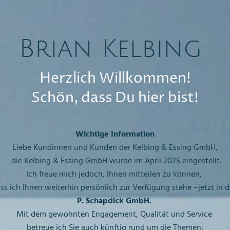
Brian Kelbing
Herzlich Willkommen!
Schön, dass Du hier bist!
Wichtige Information
Liebe Kundinnen und Kunden der Kelbing & Essing GmbH,
die Kelbing & Essing GmbH wurde im April 2025 eingestellt.
Ich freue mich jedoch, Ihnen mitteilen zu können,
ss ich Ihnen weiterhin persönlich zur Verfügung stehe –jetzt in 
P. Schapdick GmbH.
Mit dem gewohnten Engagement, Qualität und Service
betreue ich Sie auch künftig rund um die Themen: